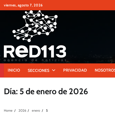
Skip
viernes, agosto 7, 2026
to
content
INICIO
PRIVACIDAD
NOSOTRO
SECCIONES
Día:
5 de enero de 2026
Home
2026
enero
5