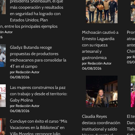
presidenta Sheinbaum, el que
más cooperación y resultados
en seguridad ha logrado con
Estados Unidos; Plan
, entre los principales ejemplos
Michoacán cautivó a
Prom
ión Autor
26
Ernesto Laguardia
atra
con su riqueza
ante
Gladyz Butanda recoge
artesanal y
Chi
propuestas de productores
gastronómica
por R
michoacanos para consolidar la
05/0
por Redacción Autor
4T en el campo
06/08/2026
por Redacción Autor
06/08/2026
Las mujeres construimos la paz
con trabajo y desde el territorio:
Gaby Molina
por Redacción Autor
06/08/2026
Claudia Reyes
El t
Concluye con éxito el curso “Mis
destaca coordinación
Danz
Vacaciones en la Biblioteca” en
institucional y saldo
Tlah
Villa Morelos; reconoce Julio