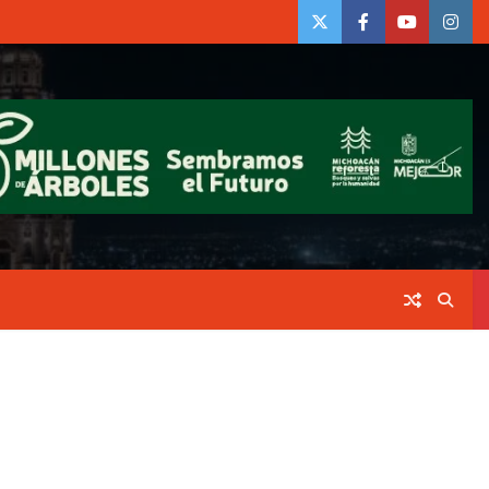
twiter
Face
Youtube
insta