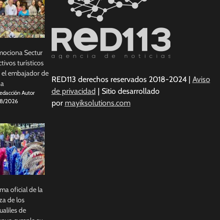
ociona Sectur
ctivos turísticos
 el embajador de
RED113 derechos reservados 2018-2024 |
Aviso
na
de privacidad
| Sitio desarrollado
edacción Autor
8/2026
por
mayiksolutions.com
ema oficial de la
a de los
ualiles de