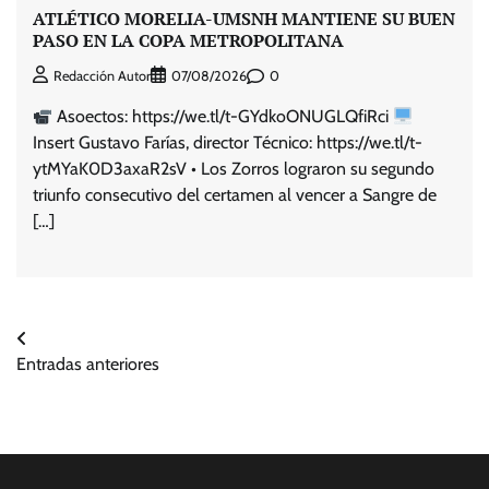
ATLÉTICO MORELIA-UMSNH MANTIENE SU BUEN
PASO EN LA COPA METROPOLITANA
0
Redacción Autor
07/08/2026
Asoectos: https://we.tl/t-GYdkoONUGLQfiRci
Insert Gustavo Farías, director Técnico: https://we.tl/t-
ytMYaK0D3axaR2sV • Los Zorros lograron su segundo
triunfo consecutivo del certamen al vencer a Sangre de
[…]
Navegación
Entradas anteriores
de
entradas