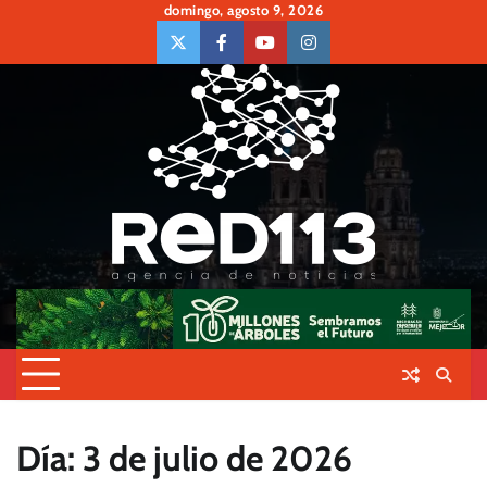
Skip
domingo, agosto 9, 2026
to
twiter
Face
Youtube
insta
content
Día:
3 de julio de 2026