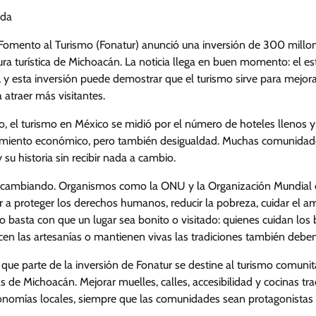
eda
Fomento al Turismo (Fonatur) anunció una inversión de 300 millo
tura turística de Michoacán. La noticia llega en buen momento: el e
, y esta inversión puede demostrar que el turismo sirve para mejorar
 atraer más visitantes.
 el turismo en México se midió por el número de hoteles llenos y 
cimiento económico, pero también desigualdad. Muchas comunidad
y su historia sin recibir nada a cambio.
 cambiando. Organismos como la ONU y la Organización Mundial d
 a proteger los derechos humanos, reducir la pobreza, cuidar el am
 basta con que un lugar sea bonito o visitado: quienes cuidan los
acen las artesanías o mantienen vivas las tradiciones también deben
que parte de la inversión de Fonatur se destine al turismo comunit
de Michoacán. Mejorar muelles, calles, accesibilidad y cocinas tr
conomías locales, siempre que las comunidades sean protagonistas 