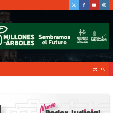
twiter
Face
Youtube
insta