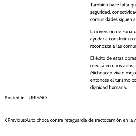
También hace falta qu
seguridad, conectividad
comunidades siguen sin
La inversión de Fonat
ayudar a construir un
reconozca a las comun
El éxito de estas obra
medirá en unos años, c
Michoacán vivan mejor,
entonces el turismo com
dignidad humana.
Posted in
TURISMO
Navegación
Previous:
Auto choca contra retaguardia de tractocamión en la 
de