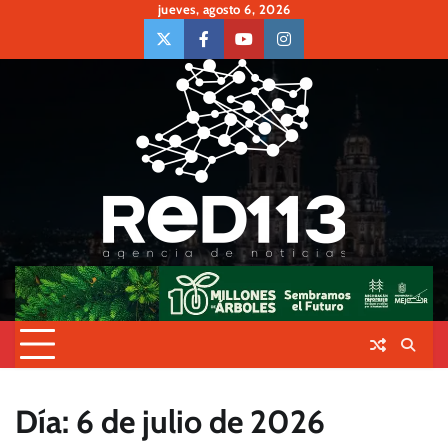
Skip
jueves, agosto 6, 2026
to
twiter
Face
Youtube
insta
content
Día:
6 de julio de 2026