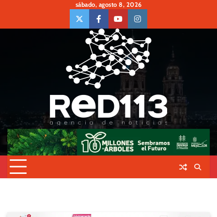
Skip
sábado, agosto 8, 2026
to
twiter
Face
Youtube
insta
content