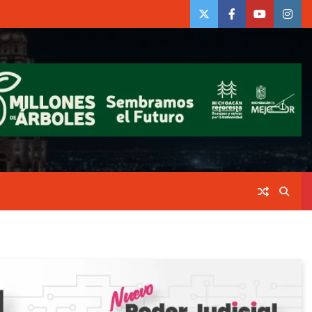
twiter
Face
Youtube
insta