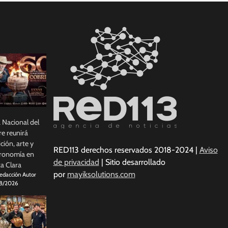
a Nacional del
e reunirá
ición, arte y
RED113 derechos reservados 2018-2024 |
Aviso
ronomía en
de privacidad
| Sitio desarrollado
a Clara
por
mayiksolutions.com
edacción Autor
8/2026