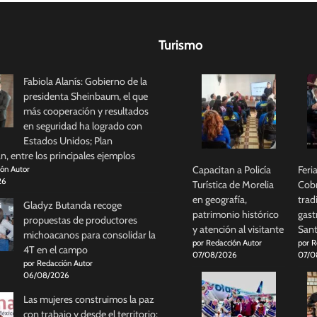
Turismo
Fabiola Alanís: Gobierno de la
presidenta Sheinbaum, el que
más cooperación y resultados
en seguridad ha logrado con
Estados Unidos; Plan
, entre los principales ejemplos
Capacitan a Policía
Feri
ión Autor
26
Turística de Morelia
Cobr
en geografía,
trad
Gladyz Butanda recoge
patrimonio histórico
gast
propuestas de productores
y atención al visitante
Sant
michoacanos para consolidar la
por Redacción Autor
por R
4T en el campo
07/08/2026
07/0
por Redacción Autor
06/08/2026
Las mujeres construimos la paz
con trabajo y desde el territorio: