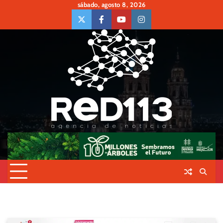
Skip
sábado, agosto 8, 2026
to
twiter
Face
Youtube
insta
content