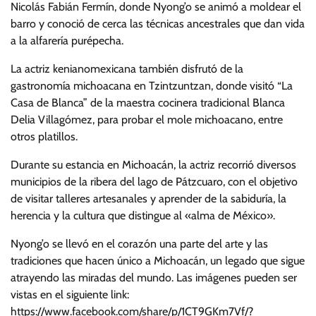
Nicolás Fabián Fermín, donde Nyong’o se animó a moldear el
barro y conoció de cerca las técnicas ancestrales que dan vida
a la alfarería purépecha.
La actriz kenianomexicana también disfrutó de la
gastronomía michoacana en Tzintzuntzan, donde visitó “La
Casa de Blanca” de la maestra cocinera tradicional Blanca
Delia Villagómez, para probar el mole michoacano, entre
otros platillos.
Durante su estancia en Michoacán, la actriz recorrió diversos
municipios de la ribera del lago de Pátzcuaro, con el objetivo
de visitar talleres artesanales y aprender de la sabiduría, la
herencia y la cultura que distingue al «alma de México».
Nyong’o se llevó en el corazón una parte del arte y las
tradiciones que hacen único a Michoacán, un legado que sigue
atrayendo las miradas del mundo. Las imágenes pueden ser
vistas en el siguiente link:
https://www.facebook.com/share/p/1CT9GKm7Vf/?