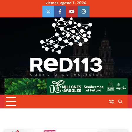
Skip
viernes, agosto 7, 2026
to
twiter
Face
Youtube
insta
content