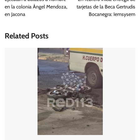
entradas
en la colonia Ángel Mendoza,
tarjetas de la Beca Gertrudis
en Jacona
Bocanegra: Iemsysem
Related Posts