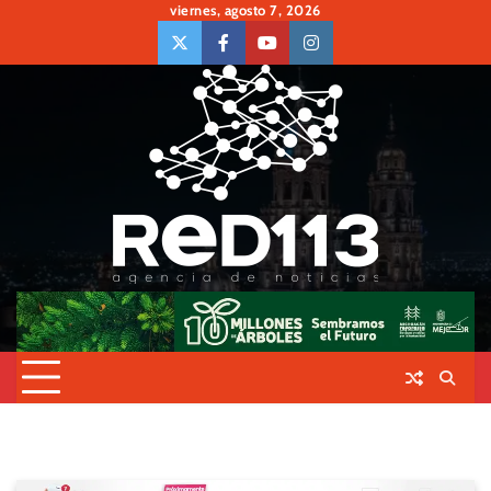
Skip
viernes, agosto 7, 2026
to
twiter
Face
Youtube
insta
content