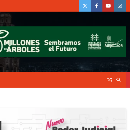
twiter
Face
Youtube
insta