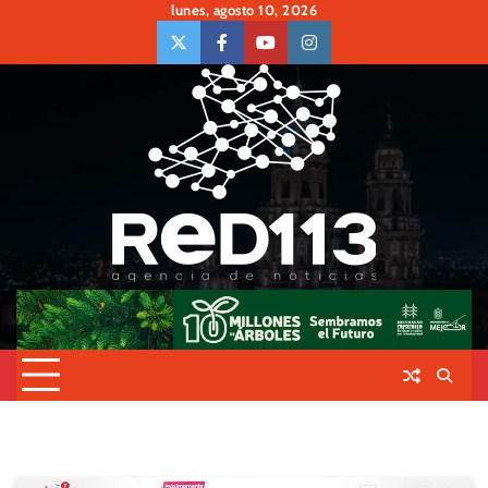
Skip
lunes, agosto 10, 2026
to
twiter
Face
Youtube
insta
content