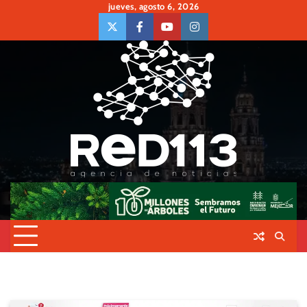
Skip
jueves, agosto 6, 2026
to
twiter
Face
Youtube
insta
content