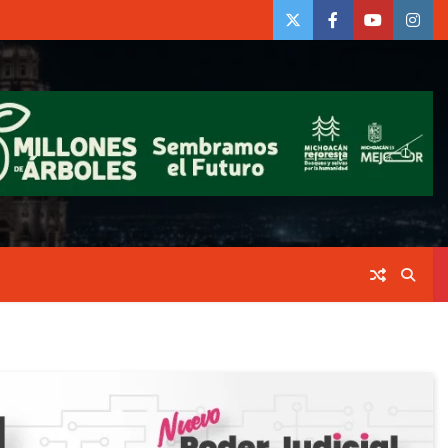
twiter
Face
Youtube
insta