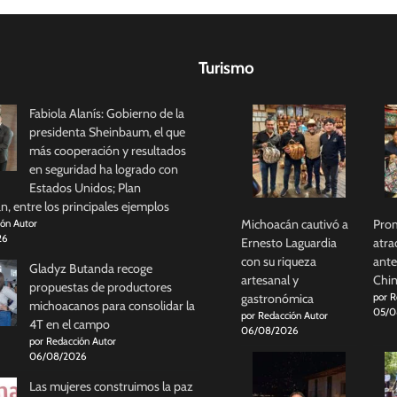
Turismo
Fabiola Alanís: Gobierno de la
presidenta Sheinbaum, el que
más cooperación y resultados
en seguridad ha logrado con
Estados Unidos; Plan
, entre los principales ejemplos
Michoacán cautivó a
Prom
ión Autor
26
Ernesto Laguardia
atra
con su riqueza
ante
Gladyz Butanda recoge
artesanal y
Chi
propuestas de productores
gastronómica
por R
michoacanos para consolidar la
05/0
por Redacción Autor
4T en el campo
06/08/2026
por Redacción Autor
06/08/2026
Las mujeres construimos la paz