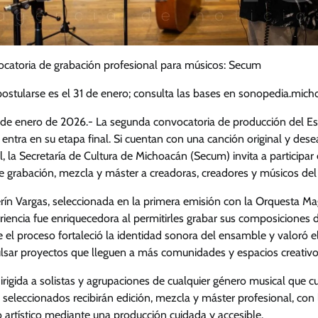
ocatoria de grabación profesional para músicos: Secum
 postularse es el 31 de enero; consulta las bases en sonopedia.mi
1 de enero de 2026.- La segunda convocatoria de producción del E
ntra en su etapa final. Si cuentan con una canción original y des
, la Secretaría de Cultura de Michoacán (Secum) invita a participar
e grabación, mezcla y máster a creadoras, creadores y músicos del
n Vargas, seleccionada en la primera emisión con la Orquesta Magn
riencia fue enriquecedora al permitirles grabar sus composiciones
ue el proceso fortaleció la identidad sonora del ensamble y valor
ulsar proyectos que lleguen a más comunidades y espacios creativo
irigida a solistas y agrupaciones de cualquier género musical que 
s seleccionados recibirán edición, mezcla y máster profesional, con 
o artístico mediante una producción cuidada y accesible.