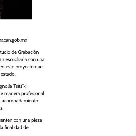
choacan.gob.mx
studio de Grabación
ean escucharla con una
 en este proyecto que
 estado.
olia Tsïtsïki,
 de manera profesional
ó el acompañamiento
s.
cuenten con una pieza
la finalidad de