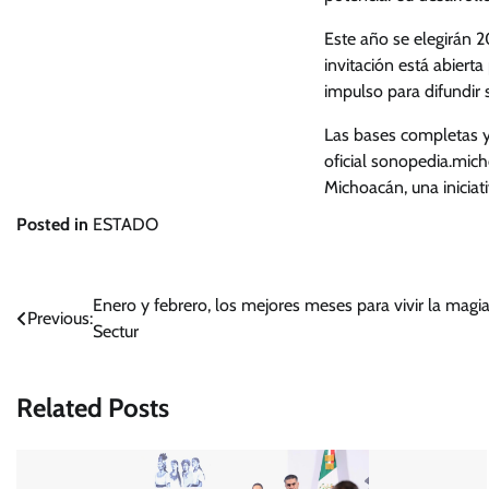
Este año se elegirán 2
invitación está abier
impulso para difundir 
Las bases completas y 
oficial sonopedia.mich
Michoacán, una iniciati
Posted in
ESTADO
Navegación
Enero y febrero, los mejores meses para vivir la mag
Previous:
Sectur
de
entradas
Related Posts