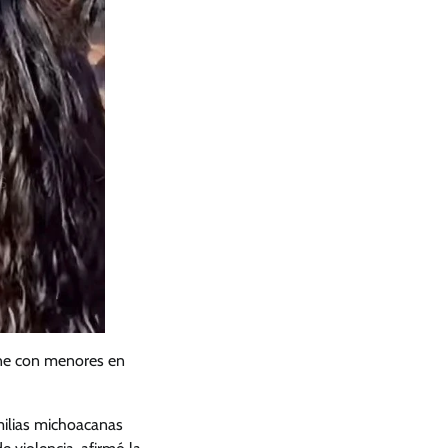
eúne con menores en
milias michoacanas