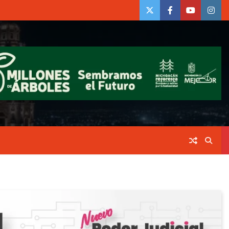
twiter
Face
Youtube
insta