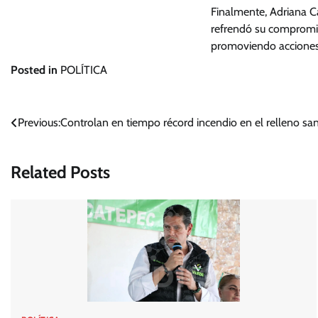
Finalmente, Adriana Ca
refrendó su compromis
promoviendo acciones 
Posted in
POLÍTICA
Navegación
Previous:
Controlan en tiempo récord incendio en el relleno sa
de
Related Posts
entradas