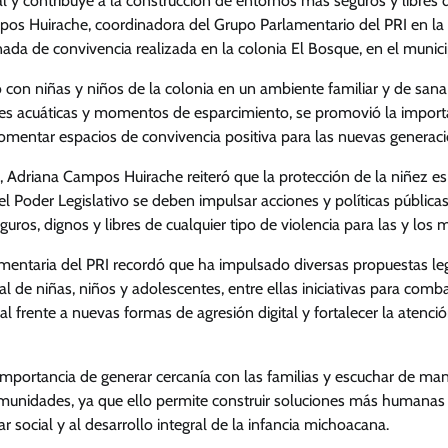
ial y contribuye a la construcción de entornos más seguros y libres d
os Huirache, coordinadora del Grupo Parlamentario del PRI en la 
nada de convivencia realizada en la colonia El Bosque, en el munici
ó con niñas y niños de la colonia en un ambiente familiar y de san
des acuáticas y momentos de esparcimiento, se promovió la importa
fomentar espacios de convivencia positiva para las nuevas generaci
, Adriana Campos Huirache reiteró que la protección de la niñez e
el Poder Legislativo se deben impulsar acciones y políticas públic
guros, dignos y libres de cualquier tipo de violencia para las y los 
mentaria del PRI recordó que ha impulsado diversas propuestas leg
al de niñas, niños y adolescentes, entre ellas iniciativas para combat
gal frente a nuevas formas de agresión digital y fortalecer la atenc
mportancia de generar cercanía con las familias y escuchar de mane
munidades, ya que ello permite construir soluciones más humanas 
r social y al desarrollo integral de la infancia michoacana.