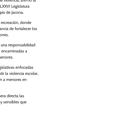
e violencia, afirmó la
LXXVI Legislatura
pio de Jacona.
a recreación, donde
ncia de fortalecer los
ones.
s una responsabilidad
as encaminadas a
menores.
islativas enfocadas
ir la violencia escolar,
ión a menores en
ra directa las
y sensibles que