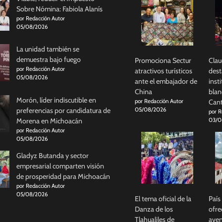
Sobre Nómina: Fabiola Alanís
por Redacción Autor
05/08/2026
La unidad también se
demuestra bajo fuego
Promociona Sectur
Clau
por Redacción Autor
atractivos turísticos
dest
05/08/2026
ante el embajador de
inst
China
blan
Morón, líder indiscutible en
por Redacción Autor
Cant
preferencias por candidatura de
05/08/2026
por R
Morena en Michoacán
03/0
por Redacción Autor
05/08/2026
Gladyz Butanda y sector
empresarial comparten visión
de prosperidad para Michoacán
por Redacción Autor
05/08/2026
El tema oficial de la
País
Danza de los
ofre
Tlahualiles de
aven