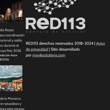
dia Reyes
aca coordinación
itucional y saldo
RED113 derechos reservados 2018-2024 |
Aviso
co durante el
de privacidad
| Sitio desarrollado
oya Fest 2026
por
mayiksolutions.com
edacción Autor
8/2026
 de la Monarca
ce naturaleza y
tura este verano