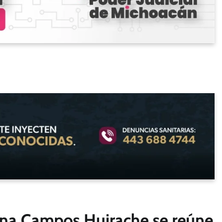
riana Campos Huirache se reúne