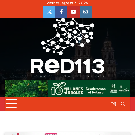
Skip
viernes, agosto 7, 2026
to
twiter
Face
Youtube
insta
content