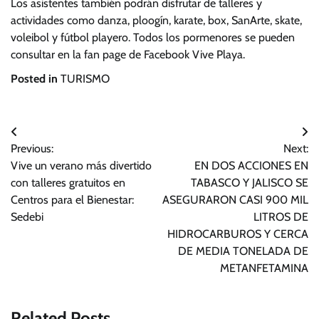
Los asistentes también podrán disfrutar de talleres y
actividades como danza, ploogín, karate, box, SanArte, skate,
voleibol y fútbol playero. Todos los pormenores se pueden
consultar en la fan page de Facebook Vive Playa.
Posted in
TURISMO
Navegación
Previous:
Next:
de
Vive un verano más divertido
EN DOS ACCIONES EN
entradas
con talleres gratuitos en
TABASCO Y JALISCO SE
Centros para el Bienestar:
ASEGURARON CASI 900 MIL
Sedebi
LITROS DE
HIDROCARBUROS Y CERCA
DE MEDIA TONELADA DE
METANFETAMINA
Related Posts