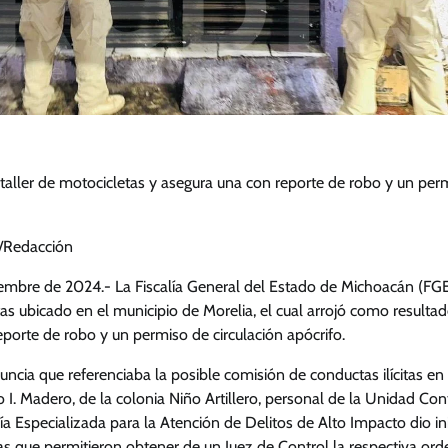
taller de motocicletas y asegura una con reporte de robo y un perm
Redacción
ciembre de 2024.- La Fiscalía General del Estado de Michoacán (FG
tas ubicado en el municipio de Morelia, el cual arrojó como result
porte de robo y un permiso de circulación apócrifo.
ncia que referenciaba la posible comisión de conductas ilícitas e
o I. Madero, de la colonia Niño Artillero, personal de la Unidad Con
lía Especializada para la Atención de Delitos de Alto Impacto dio in
s que permitieron obtener de un Juez de Control la respectiva ord