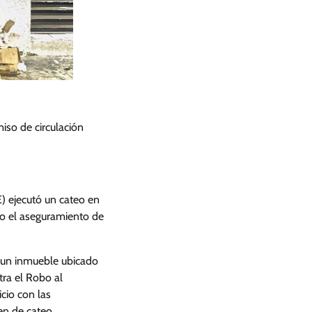
iso de circulación
E) ejecutó un cateo en
ado el aseguramiento de
n un inmueble ubicado
tra el Robo al
icio con las
en de cateo.