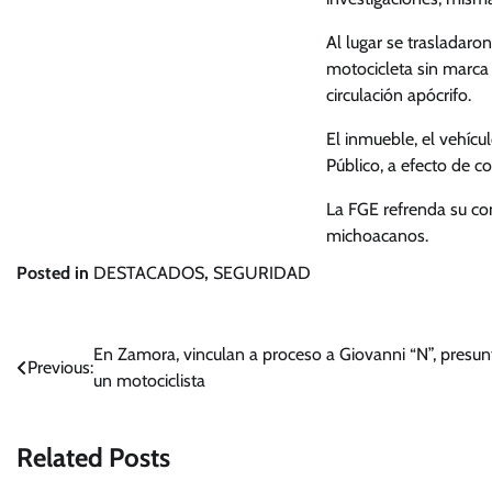
Al lugar se trasladaro
motocicleta sin marca 
circulación apócrifo.
El inmueble, el vehícu
Público, a efecto de co
La FGE refrenda su co
michoacanos.
Posted in
DESTACADOS
,
SEGURIDAD
Navegación
En Zamora, vinculan a proceso a Giovanni “N”, presun
Previous:
un motociclista
de
entradas
Related Posts