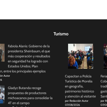
Turismo
Fabiola Alanís: Gobierno de la
presidenta Sheinbaum, el que
más cooperación y resultados
en seguridad ha logrado con
Estados Unidos; Plan
, entre los principales ejemplos
Capacitan a Policía
Feri
ión Autor
26
Turística de Morelia
Cobr
en geografía,
trad
Gladyz Butanda recoge
patrimonio histórico
gast
propuestas de productores
y atención al visitante
Sant
michoacanos para consolidar la
por Redacción Autor
por R
4T en el campo
07/08/2026
07/0