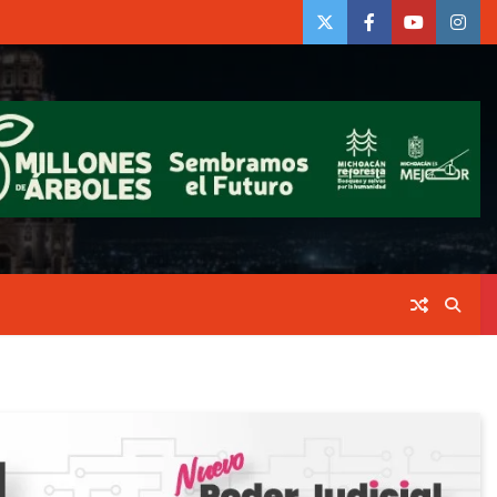
twiter
Face
Youtube
insta