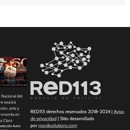
a Nacional del
e reunirá
ición, arte y
RED113 derechos reservados 2018-2024 |
Aviso
ronomía en
de privacidad
| Sitio desarrollado
a Clara
por
mayiksolutions.com
edacción Autor