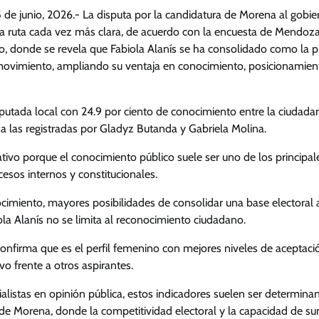
5 de junio, 2026.- La disputa por la candidatura de Morena al gob
na ruta cada vez más clara, de acuerdo con la encuesta de Mendoz
o, donde se revela que Fabiola Alanís se ha consolidado como la pr
ovimiento, ampliando su ventaja en conocimiento, posicionamient
diputada local con 24.9 por ciento de conocimiento entre la ciudadan
a las registradas por Gladyz Butanda y Gabriela Molina.
icativo porque el conocimiento público suele ser uno de los principal
esos internos y constitucionales.
cimiento, mayores posibilidades de consolidar una base electoral 
ola Alanís no se limita al reconocimiento ciudadano.
onfirma que es el perfil femenino con mejores niveles de aceptac
ivo frente a otros aspirantes.
listas en opinión pública, estos indicadores suelen ser determinan
 de Morena, donde la competitividad electoral y la capacidad de s