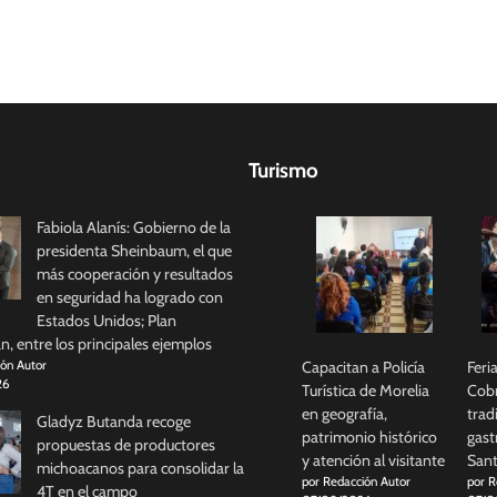
Turismo
Fabiola Alanís: Gobierno de la
presidenta Sheinbaum, el que
más cooperación y resultados
en seguridad ha logrado con
Estados Unidos; Plan
, entre los principales ejemplos
Capacitan a Policía
Feri
ión Autor
26
Turística de Morelia
Cobr
en geografía,
trad
Gladyz Butanda recoge
patrimonio histórico
gast
propuestas de productores
y atención al visitante
Sant
michoacanos para consolidar la
por Redacción Autor
por R
4T en el campo