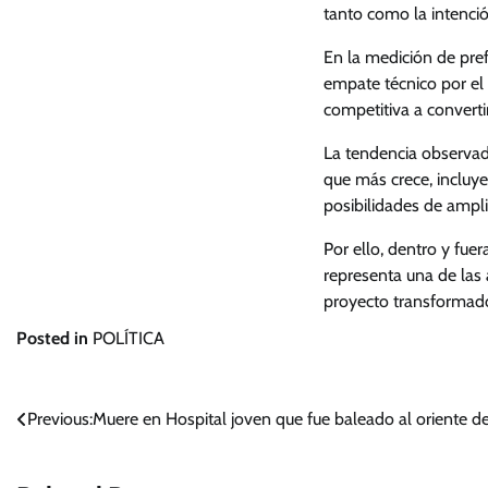
tanto como la intenci
En la medición de pref
empate técnico por el
competitiva a convert
La tendencia observada
que más crece, incluy
posibilidades de ampli
Por ello, dentro y fue
representa una de las
proyecto transformad
Posted in
POLÍTICA
Navegación
Previous:
Muere en Hospital joven que fue baleado al oriente 
de