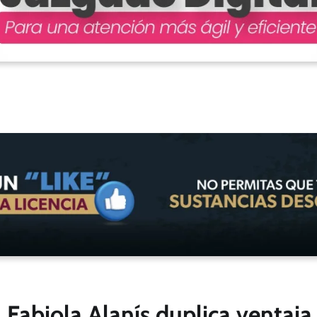
Fabiola Alanís duplica ventaja