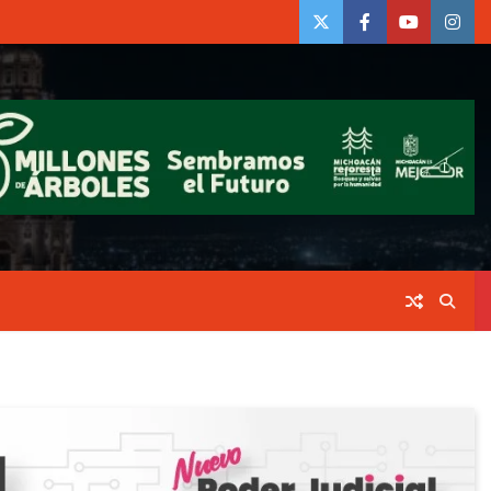
twiter
Face
Youtube
insta