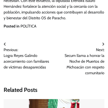
necesitan. Con este esfuerzo, la diputada Erendira Isauro
Hernández fortalece la atención social y la cercanía con la
población, impulsando acciones que contribuyen al desarrollo
y bienestar del Distrito 05 de Paracho.
Posted in
POLÍTICA
Navegación
Previous:
Next:
de
Logra Reyes Galindo
Secum llama a honrar la
entradas
acercamiento con familiares
Noche de Muertos de
de víctimas desaparecidas
Michoacán con respeto
comunitario
Related Posts