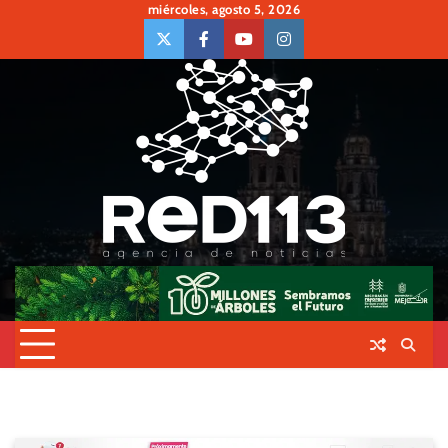
Skip
miércoles, agosto 5, 2026
to
twiter
Face
Youtube
insta
content