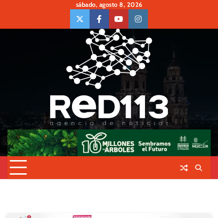
Skip
sábado, agosto 8, 2026
to
twiter
Face
Youtube
insta
content