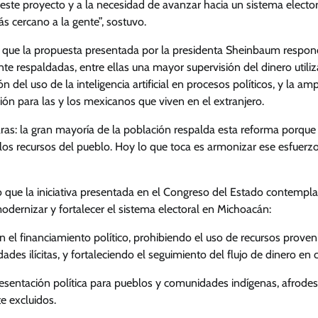
 este proyecto y a la necesidad de avanzar hacia un sistema elect
s cercano a la gente”, sostuvo.
ó que la propuesta presentada por la presidenta Sheinbaum resp
e respaldadas, entre ellas una mayor supervisión del dinero util
ón del uso de la inteligencia artificial en procesos políticos, y la am
ión para las y los mexicanos que viven en el extranjero.
ras: la gran mayoría de la población respalda esta reforma porque 
los recursos del pueblo. Hoy lo que toca es armonizar ese esfuerz
ó que la iniciativa presentada en el Congreso del Estado contempla
dernizar y fortalecer el sistema electoral en Michoacán:
 el financiamiento político, prohibiendo el uso de recursos prove
dades ilícitas, y fortaleciendo el seguimiento del flujo de dinero e
resentación política para pueblos y comunidades indígenas, afrode
e excluidos.