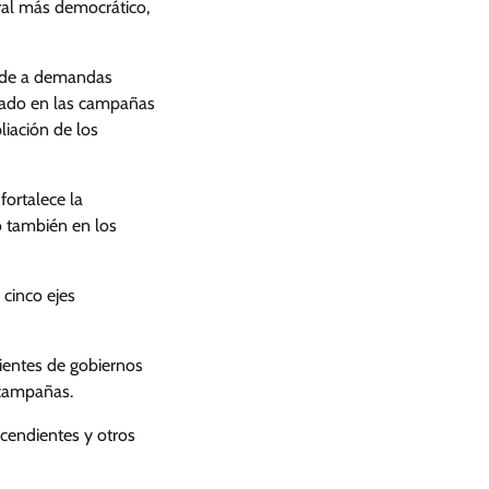
oral más democrático,
onde a demandas
izado en las campañas
pliación de los
fortalece la
o también en los
 cinco ejes
nientes de gobiernos
n campañas.
scendientes y otros