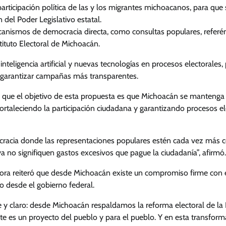
participación política de las y los migrantes michoacanos, para que
n del Poder Legislativo estatal.
anismos de democracia directa, como consultas populares, referé
tituto Electoral de Michoacán.
nteligencia artificial y nuevas tecnologías en procesos electorales, 
y garantizar campañas más transparentes.
ó que el objetivo de esta propuesta es que Michoacán se mantenga 
ortaleciendo la participación ciudadana y garantizando procesos el
acia donde las representaciones populares estén cada vez más ce
a no signifiquen gastos excesivos que pague la ciudadanía”, afirmó.
adora reiteró que desde Michoacán existe un compromiso firme con 
 desde el gobierno federal.
e y claro: desde Michoacán respaldamos la reforma electoral de la 
e es un proyecto del pueblo y para el pueblo. Y en esta transfor