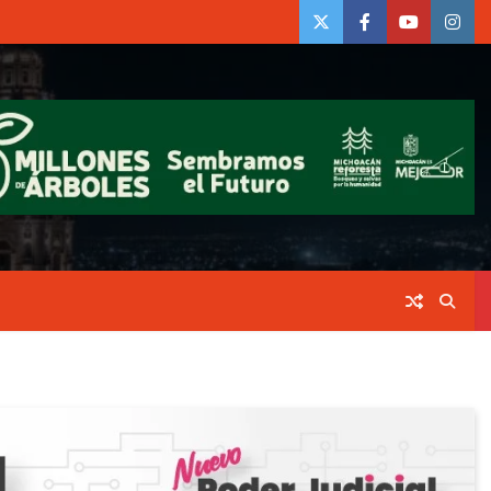
twiter
Face
Youtube
insta