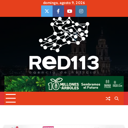
Skip
domingo, agosto 9, 2026
to
twiter
Face
Youtube
insta
content