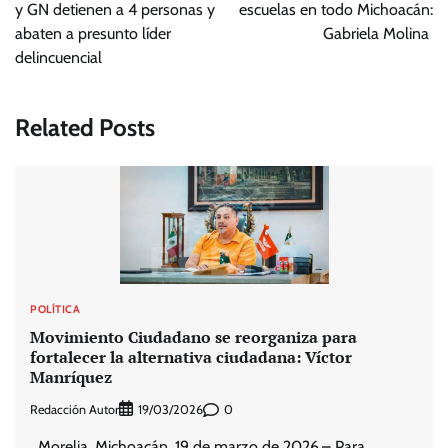
entradas
y GN detienen a 4 personas y
escuelas en todo Michoacán:
abaten a presunto líder
Gabriela Molina
delincuencial
Related Posts
POLÍTICA
Movimiento Ciudadano se reorganiza para
fortalecer la alternativa ciudadana: Víctor
Manríquez
Redacción Autor
0
19/03/2026
Morelia, Michoacán, 19 de marzo de 2026.– Para