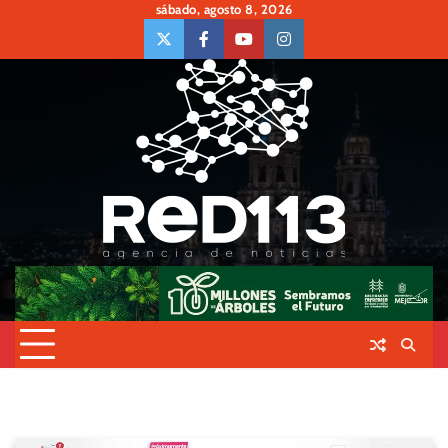
Skip
sábado, agosto 8, 2026
to
twiter
Face
Youtube
insta
content