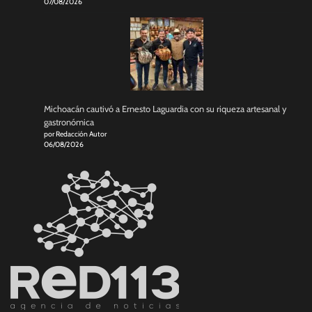
07/08/2026
Michoacán cautivó a Ernesto Laguardia con su riqueza artesanal y
gastronómica
por Redacción Autor
06/08/2026