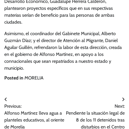
Desarrollo Económico, Guadalupe Herrera Calderón,
plantearon proyectos específicos que en sus respectivas
materias serían de beneficio para las personas de ambas
ciudades.
Asimismo, el coordinador del Gabinete Municipal, Alberto
Guzmán Díaz; y el director de Atención al Migrante, Daniel
Aguilar Guillén, refrendaron la labor de esta dirección, creada
en el gobierno de Alfonso Martínez, en apoyo a los
connacionales que sean repatriados a nuestro estado y
municipio.
Posted in
MORELIA
Navegación
Previous:
Next:
de
Alfonso Martínez lleva agua a
Pendiente la situación legal de
entradas
planteles educativos, al oriente
8 de los 11 detenidos tras
de Morelia
disturbios en el Centro