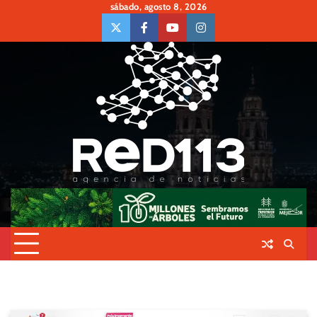
Skip
sábado, agosto 8, 2026
to
twiter
Face
Youtube
insta
content