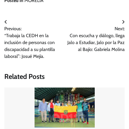
Posted in
MORELIA
Navegación
Previous:
Next:
de
“Trabaja la CEDH en la
Con escucha y diálogo, llega
entradas
inclusión de personas con
Jalo a Estudiar, Jalo por la Paz
discapacidad a su plantilla
al Bajío: Gabriela Molina
laboral”: Josué Mejía.
Related Posts