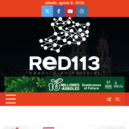
Skip
sábado, agosto 8, 2026
to
twiter
Face
Youtube
insta
content