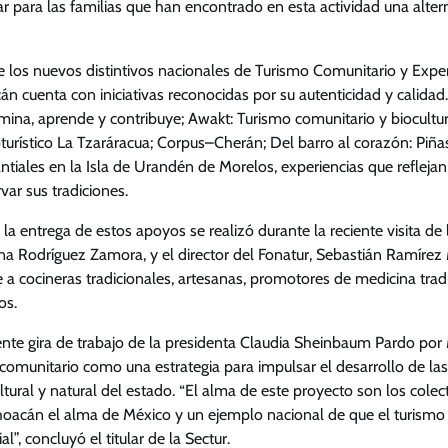
ar para las familias que han encontrado en esta actividad una alter
los nuevos distintivos nacionales de Turismo Comunitario y Experi
n cuenta con iniciativas reconocidas por su autenticidad y calidad.
ina, aprende y contribuye; Awakt: Turismo comunitario y biocultur
turístico La Tzaráracua; Corpus–Cherán; Del barro al corazón: Piña
ntiales en la Isla de Urandén de Morelos, experiencias que refleja
var sus tradiciones.
la entrega de estos apoyos se realizó durante la reciente visita de 
fina Rodríguez Zamora, y el director del Fonatur, Sebastián Ramír
 a cocineras tradicionales, artesanas, promotores de medicina trad
os.
nte gira de trabajo de la presidenta Claudia Sheinbaum Pardo por 
 comunitario como una estrategia para impulsar el desarrollo de l
ltural y natural del estado. “El alma de este proyecto son los colec
oacán el alma de México y un ejemplo nacional de que el turismo 
ial”, concluyó el titular de la Sectur.