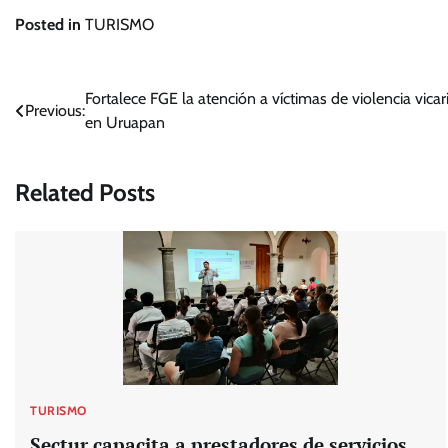
Posted in
TURISMO
Navegación
Fortalece FGE la atención a víctimas de violencia vica
Previous:
en Uruapan
de
entradas
Related Posts
TURISMO
Sectur capacita a prestadores de servicios