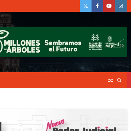
twiter
Face
Youtube
insta