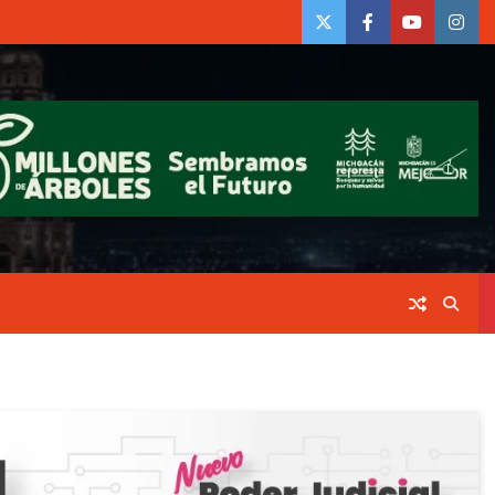
twiter
Face
Youtube
insta