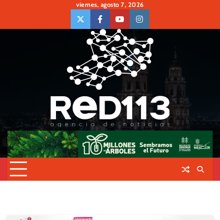
Skip
viernes, agosto 7, 2026
to
twiter
Face
Youtube
insta
content