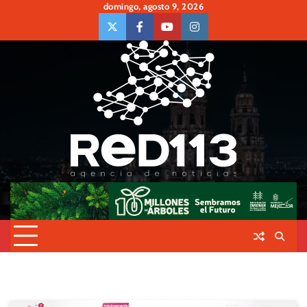
Skip
domingo, agosto 9, 2026
to
twiter
Face
Youtube
insta
content