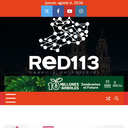
Skip
jueves, agosto 6, 2026
to
twiter
Face
Youtube
insta
content