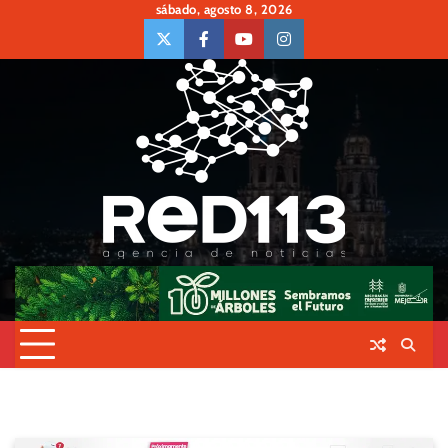
Skip
sábado, agosto 8, 2026
to
twiter
Face
Youtube
insta
content