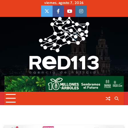
Skip
viernes, agosto 7, 2026
to
twiter
Face
Youtube
insta
content