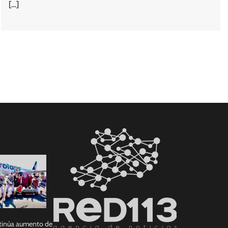
[…]
tinúa aumento de