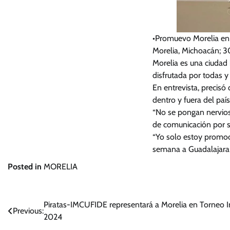
•Promuevo Morelia en t
Morelia, Michoacán; 3
Morelia es una ciudad
disfrutada por todas y
En entrevista, precis
dentro y fuera del país
“No se pongan nervioso
de comunicación por su
“Yo solo estoy promoc
semana a Guadalajara y
Posted in
MORELIA
Navegación
Piratas-IMCUFIDE representará a Morelia en Torneo I
Previous:
2024
de