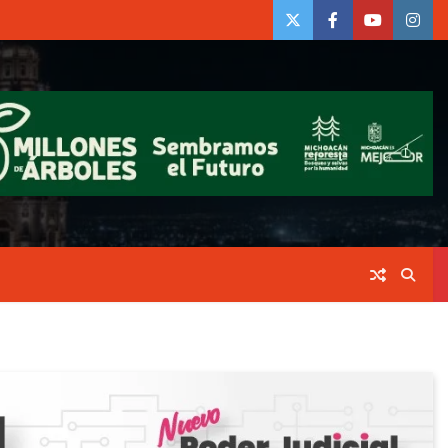
twiter
Face
Youtube
insta