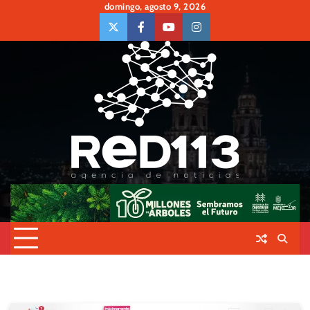
Skip
domingo, agosto 9, 2026
to
twiter
Face
Youtube
insta
content