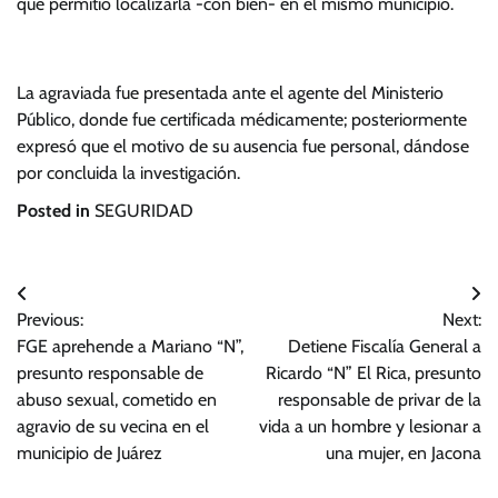
que permitió localizarla -con bien- en el mismo municipio.
La agraviada fue presentada ante el agente del Ministerio
Público, donde fue certificada médicamente; posteriormente
expresó que el motivo de su ausencia fue personal, dándose
por concluida la investigación.
Posted in
SEGURIDAD
Navegación
Previous:
Next:
de
FGE aprehende a Mariano “N”,
Detiene Fiscalía General a
entradas
presunto responsable de
Ricardo “N” El Rica, presunto
abuso sexual, cometido en
responsable de privar de la
agravio de su vecina en el
vida a un hombre y lesionar a
municipio de Juárez
una mujer, en Jacona