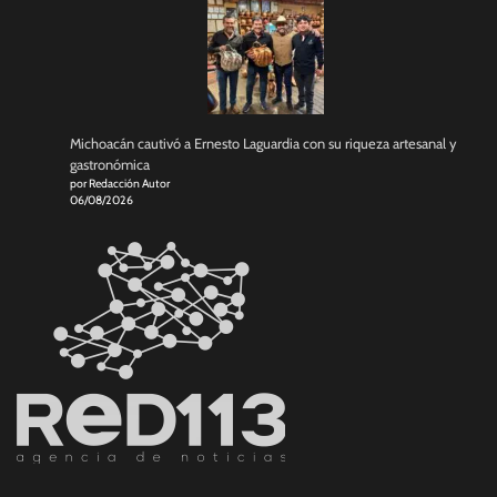
Michoacán cautivó a Ernesto Laguardia con su riqueza artesanal y
gastronómica
por Redacción Autor
06/08/2026