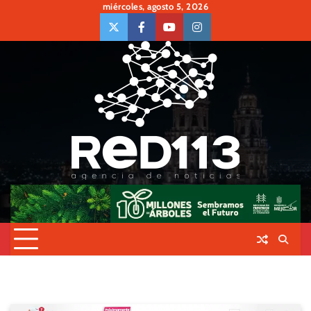
Skip
miércoles, agosto 5, 2026
to
twiter
Face
Youtube
insta
content