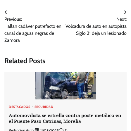
Navegación
Previous:
Next:
de
Hallan cadáver putrefacto en
Volcadura de auto en autopista
entradas
canal de aguas negras de
Siglo 21 deja un lesionado
Zamora
Related Posts
DESTACADOS
SEGURIDAD
Automovilista se estrella contra poste metálico en
el Puente Paso Catrinas, Morelia
Redacción Autor
0
11/08/2025