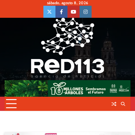
Skip
sábado, agosto 8, 2026
to
twiter
Face
Youtube
insta
content