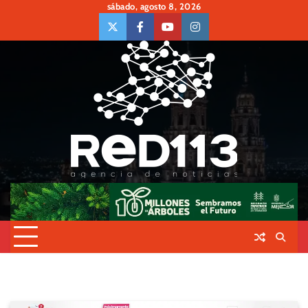
Skip
sábado, agosto 8, 2026
to
twiter
Face
Youtube
insta
content