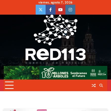
Skip
viernes, agosto 7, 2026
to
twiter
Face
Youtube
insta
content