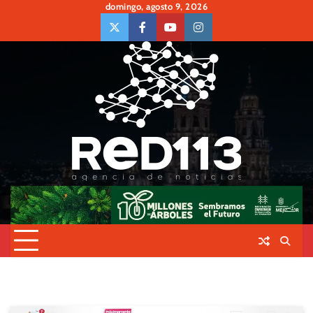
Skip
domingo, agosto 9, 2026
to
twiter
Face
Youtube
insta
content