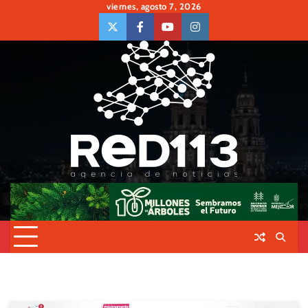
Skip
viernes, agosto 7, 2026
to
twiter
Face
Youtube
insta
content