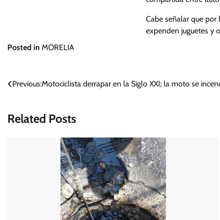
Cabe señalar que por 
expenden juguetes y ob
Posted in
MORELIA
Navegación
Previous:
Motociclista derrapar en la Siglo XXI; la moto se incen
de
Related Posts
entradas