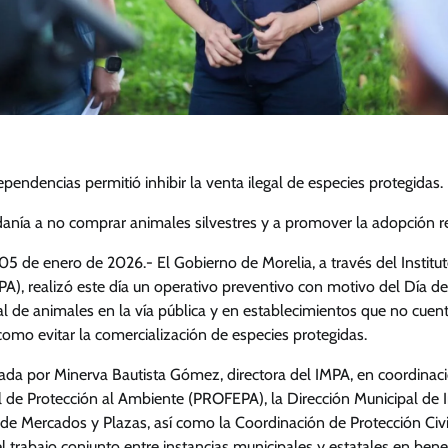
pendencias permitió inhibir la venta ilegal de especies protegidas.
adanía a no comprar animales silvestres y a promover la adopción 
05 de enero de 2026.- El Gobierno de Morelia, a través del Institu
A), realizó este día un operativo preventivo con motivo del Día de
egal de animales en la vía pública y en establecimientos que no cue
como evitar la comercialización de especies protegidas.
ada por Minerva Bautista Gómez, directora del IMPA, en coordinació
l de Protección al Ambiente (PROFEPA), la Dirección Municipal de I
l de Mercados y Plazas, así como la Coordinación de Protección Ci
l trabajo conjunto entre instancias municipales y estatales en benef