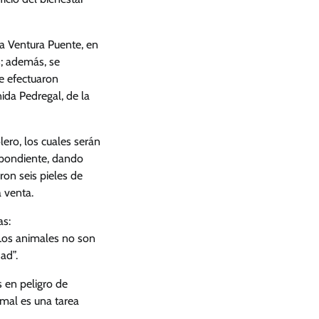
ia Ventura Puente, en
s; además, se
se efectuaron
ida Pedregal, de la
ero, los cuales serán
spondiente, dando
on seis pieles de
 venta.
as:
 Los animales no son
ad”.
s en peligro de
imal es una tarea