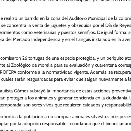
se realizó un barrido en la zona del Auditorio Municipal de la colon
 se concentra la venta de juguetes y obsequios por el Día de Reye
cimientos como veterinarias y puestos semifijos. De igual forma, 
era del Mercado Independencia y en el tianguis instalado en la aven
omisaron 26 tortugas de una especie protegida, y un periquito atol
e al Zoológico de Morelia para su evaluación y cuarentena corre
ROFEPA conforme a la normatividad vigente. Además, se recuperar
s cuales serán resguardadas para evitar que salgan nuevamente a la
Bautista Gómez subrayó la importancia de estas acciones preventiv
an proteger a los animales y generar conciencia en la ciudadanía.
 temporada; son seres vivos que requieren cuidados y responsabilid
exhortó a la población a no comprar animales silvestres ni especie
optar por la adopción responsable, recordando que el bienestar an
ridades y sociedad.