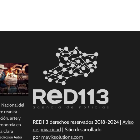
a Nacional del
e reunirá
ición, arte y
RED113 derechos reservados 2018-2024 |
Aviso
ronomía en
de privacidad
| Sitio desarrollado
a Clara
por
mayiksolutions.com
edacción Autor