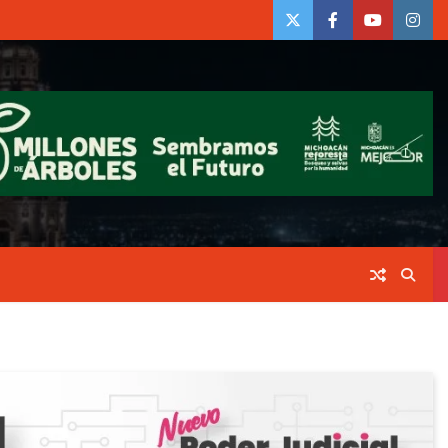
twiter
Face
Youtube
insta