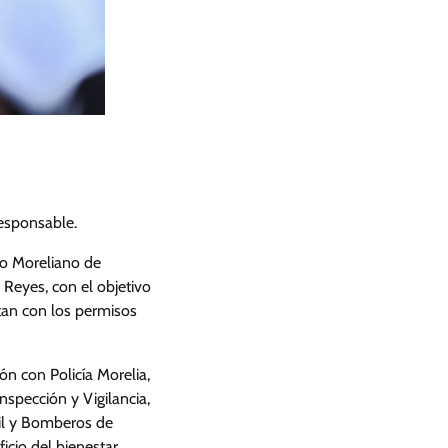
responsable.
to Moreliano de
 Reyes, con el objetivo
ntan con los permisos
n con Policía Morelia,
nspección y Vigilancia,
vil y Bomberos de
icio del bienestar