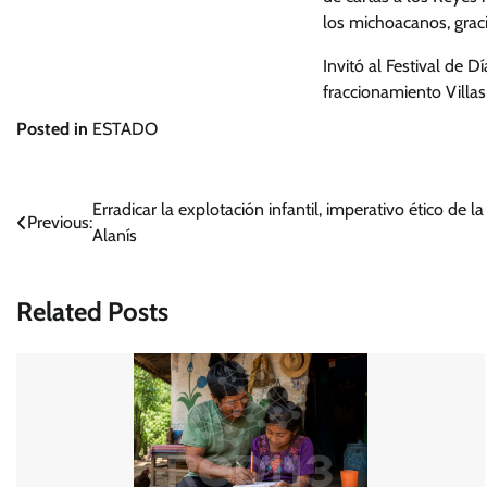
los michoacanos, graci
Invitó al Festival de D
fraccionamiento Villas
Posted in
ESTADO
Navegación
Erradicar la explotación infantil, imperativo ético de 
Previous:
Alanís
de
entradas
Related Posts