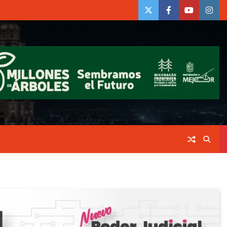
twiter
Face
Youtube
insta