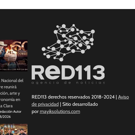
a Nacional del
e reunirá
ición, arte y
RED113 derechos reservados 2018-2024 |
Aviso
ronomía en
de privacidad
| Sitio desarrollado
a Clara
por
mayiksolutions.com
edacción Autor
8/2026