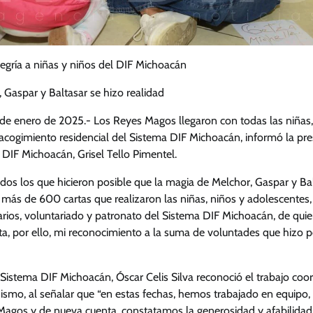
egría a niñas y niños del DIF Michoacán
 Gaspar y Baltasar se hizo realidad
 de enero de 2025.- Los Reyes Magos llegaron con todas las niñas,
acogimiento residencial del Sistema DIF Michoacán, informó la pre
DIF Michoacán, Grisel Tello Pimentel.
dos los que hicieron posible que la magia de Melchor, Gaspar y Ba
más de 600 cartas que realizaron las niñas, niños y adolescentes, a
narios, voluntariado y patronato del Sistema DIF Michoacán, de qui
ta, por ello, mi reconocimiento a la suma de voluntades que hizo po
l Sistema DIF Michoacán, Óscar Celis Silva reconoció el trabajo coo
ismo, al señalar que “en estas fechas, hemos trabajado en equipo, 
 Magos y de nueva cuenta, constatamos la generosidad y afabilida