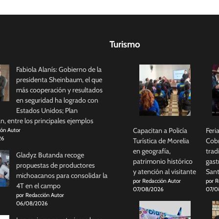
Turismo
Fabiola Alanís: Gobierno de la
presidenta Sheinbaum, el que
más cooperación y resultados
en seguridad ha logrado con
Estados Unidos; Plan
, entre los principales ejemplos
Capacitan a Policía
Feri
ión Autor
26
Turística de Morelia
Cobr
en geografía,
trad
Gladyz Butanda recoge
patrimonio histórico
gast
propuestas de productores
y atención al visitante
Sant
michoacanos para consolidar la
por Redacción Autor
por R
4T en el campo
07/08/2026
07/0
por Redacción Autor
06/08/2026