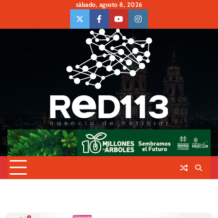
Skip
sábado, agosto 8, 2026
to
twiter
Face
Youtube
insta
content