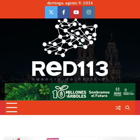
Skip
domingo, agosto 9, 2026
to
twiter
Face
Youtube
insta
content