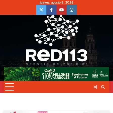
Skip
jueves, agosto 6, 2026
to
twiter
Face
Youtube
insta
content