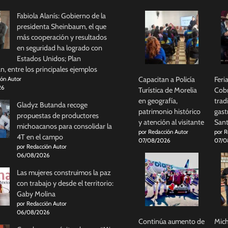
Fabiola Alanís: Gobierno de la
presidenta Sheinbaum, el que
más cooperación y resultados
en seguridad ha logrado con
Estados Unidos; Plan
, entre los principales ejemplos
Capacitan a Policía
Feri
ión Autor
26
Turística de Morelia
Cobr
en geografía,
trad
Gladyz Butanda recoge
patrimonio histórico
gast
propuestas de productores
y atención al visitante
Sant
michoacanos para consolidar la
por Redacción Autor
por R
4T en el campo
07/08/2026
07/0
por Redacción Autor
06/08/2026
Las mujeres construimos la paz
con trabajo y desde el territorio:
Gaby Molina
por Redacción Autor
06/08/2026
Continúa aumento de
Mich