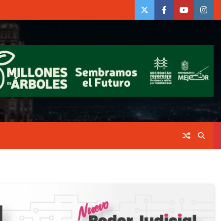
twiter
Face
Youtube
insta