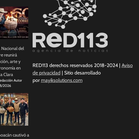
a Nacional del
e reunirá
ición, arte y
RED113 derechos reservados 2018-2024 |
Aviso
ronomía en
de privacidad
| Sitio desarrollado
a Clara
por
mayiksolutions.com
edacción Autor
8/2026
oacán cautivó a