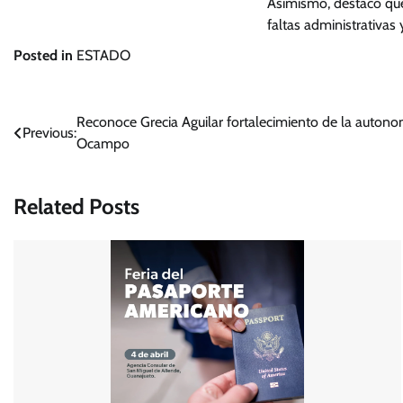
Asimismo, destacó que 
faltas administrativas
Posted in
ESTADO
Navegación
Reconoce Grecia Aguilar fortalecimiento de la autono
Previous:
Ocampo
de
entradas
Related Posts