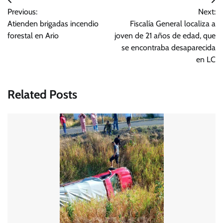
Navegación
Previous:
Next:
de
Atienden brigadas incendio
Fiscalía General localiza a
entradas
forestal en Ario
joven de 21 años de edad, que
se encontraba desaparecida
en LC
Related Posts