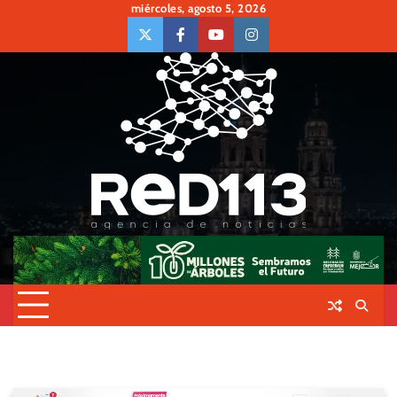
Skip
miércoles, agosto 5, 2026
to
twiter
Face
Youtube
insta
content