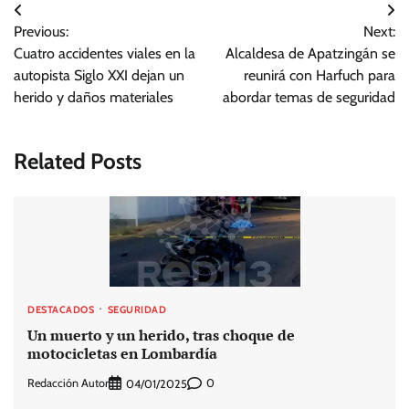
Navegación
Previous:
Next:
de
Cuatro accidentes viales en la
Alcaldesa de Apatzingán se
entradas
autopista Siglo XXI dejan un
reunirá con Harfuch para
herido y daños materiales
abordar temas de seguridad
Related Posts
DESTACADOS
SEGURIDAD
Un muerto y un herido, tras choque de
motocicletas en Lombardía
Redacción Autor
0
04/01/2025