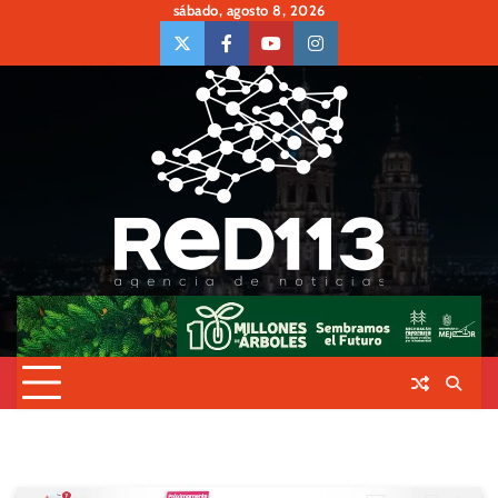
Skip
sábado, agosto 8, 2026
to
twiter
Face
Youtube
insta
content