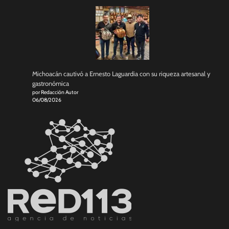
Michoacán cautivó a Ernesto Laguardia con su riqueza artesanal y
gastronómica
por Redacción Autor
06/08/2026