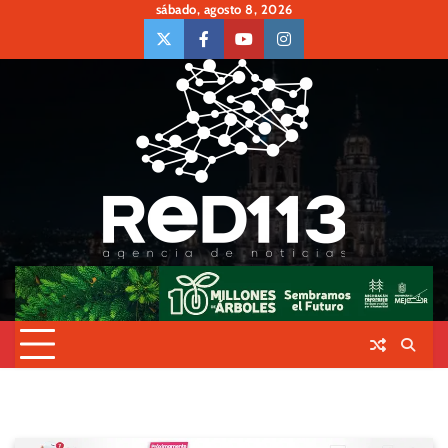
Skip
sábado, agosto 8, 2026
to
twiter
Face
Youtube
insta
content